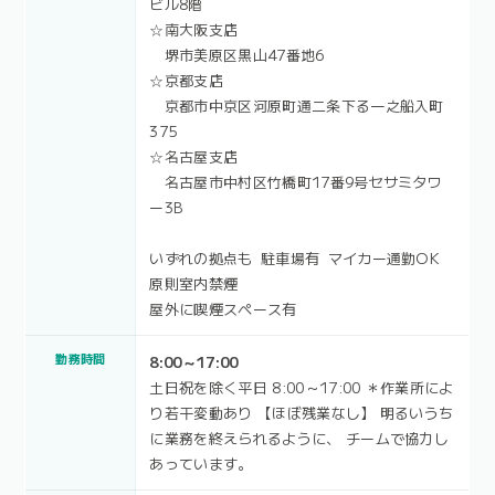
ビル8階
☆南大阪支店
堺市美原区黒山47番地6
☆京都支店
京都市中京区河原町通二条下る一之船入町
375
☆名古屋支店
名古屋市中村区竹橋町17番9号セサミタワ
ー3B
いずれの拠点も 駐車場有 マイカー通勤OK
原則室内禁煙
屋外に喫煙スペース有
勤務時間
8:00～17:00
土日祝を除く平日 8:00～17:00 ＊作業所によ
り若干変動あり 【ほぼ残業なし】 明るいうち
に業務を終えられるように、 チームで協力し
あっています。