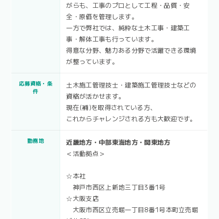
がらも、工事のプロとして工程・品質・安
全・原価を管理します。
一方で弊社では、純粋な土木工事・建築工
事・解体工事も行っています。
得意な分野、魅力ある分野で活躍できる環境
が整っています。
応募資格・条
土木施工管理技士・建築施工管理技士などの
件
資格が活かせます。
現在(補)を取得されている方、
これからチャレンジされる方も大歓迎です。
勤務地
近畿地方・中部東海地方・関東地方
＜活動拠点＞
☆本社
神戸市西区上新地三丁目3番1号
☆大阪支店
大阪市西区立売堀一丁目8番1号本町立売堀